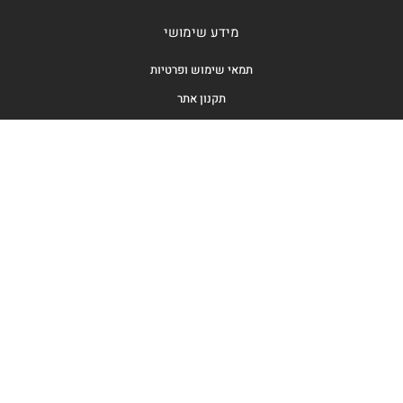
מידע שימושי
תמאי שימוש ופרטיות
תקנון אתר
צור קשר
tamar@tamarmor.com
מנחם בגין 146, תל אביב
הרשמה לעדכונים
SUBSCRIBE