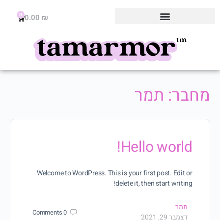
0
0.00
₪
מחבר:
תמר
Hello world!
Welcome to WordPress. This is your first post. Edit or
delete it, then start writing!
תמר
Comments
0
דצמבר 29, 2021