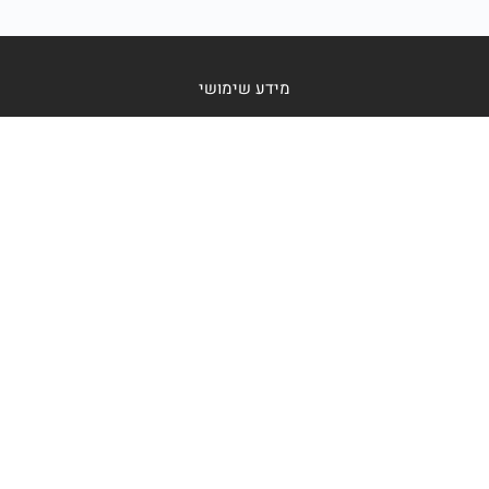
מידע שימושי
תמאי שימוש ופרטיות
תקנון אתר
צור קשר
tamar@tamarmor.com
מנחם בגין 146, תל אביב
הרשמה לעדכונים