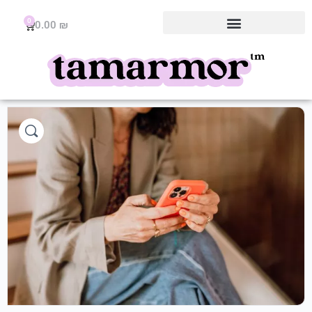
0
0.00
₪