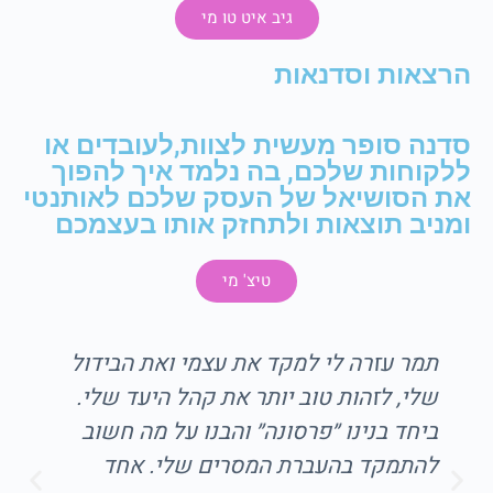
גיב איט טו מי
הרצאות וסדנאות
סדנה סופר מעשית לצוות,לעובדים או
ללקוחות שלכם, בה נלמד איך להפוך
את הסושיאל של העסק שלכם לאותנטי
ומניב תוצאות ולתחזק אותו בעצמכם
טיצ' מי
ול
מאז הייעוץ איתך אני צוברת מאות
י.
לייקיםולך יש קרדיט על כל אחד מהם…!
ב
תודה שפתחת לי דלת לעולם לא מוכר
שהיום הוא חלק בלתי נפרד ממני!